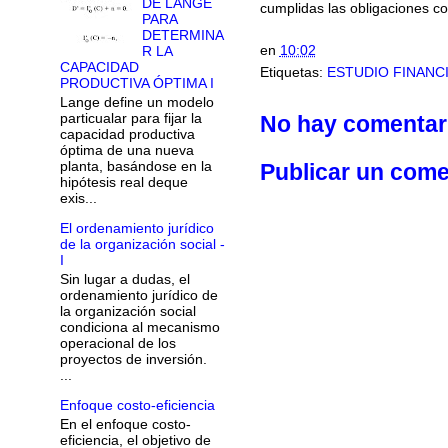
DE LANGE
cumplidas las obligaciones c
PARA
DETERMINA
en
10:02
R LA
CAPACIDAD
Etiquetas:
ESTUDIO FINANC
PRODUCTIVA ÓPTIMA I
Lange define un modelo
particualar para fijar la
No hay comentar
capacidad productiva
óptima de una nueva
planta, basándose en la
Publicar un come
hipótesis real deque
exis...
El ordenamiento jurídico
de la organización social -
I
Sin lugar a dudas, el
ordenamiento jurídico de
la organización social
condiciona al mecanismo
operacional de los
proyectos de inversión.
...
Enfoque costo-eficiencia
En el enfoque costo-
eficiencia, el objetivo de