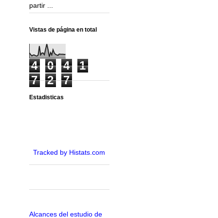
partir ...
Vistas de página en total
4
0
4
1
7
2
7
Estadisticas
Tracked by Histats.com
Alcances del estudio de