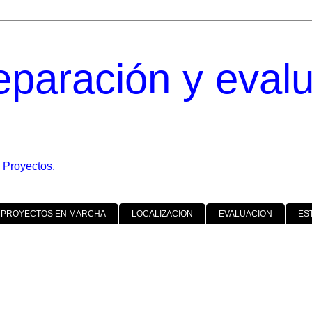
eparación y eval
 Proyectos.
 PROYECTOS EN MARCHA
LOCALIZACION
EVALUACION
ES