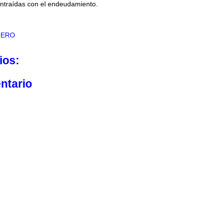
ontraídas con el endeudamiento.
IERO
ios:
ntario