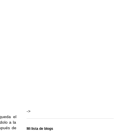
->
 queda el
dolo a la
espués de
Mi lista de blogs