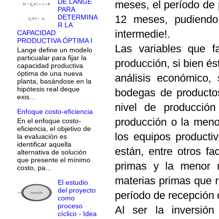
DE LANGE
meses, el período de
PARA
12 meses, pudiendo 
DETERMINA
R LA
intermedie!.
CAPACIDAD
PRODUCTIVA ÓPTIMA I
Las variables que f
Lange define un modelo
particualar para fijar la
producción, si bien é
capacidad productiva
óptima de una nueva
análisis económico, 
planta, basándose en la
hipótesis real deque
bodegas de producto
exis...
nivel de producció
Enfoque costo-eficiencia
producción o la meno
En el enfoque costo-
eficiencia, el objetivo de
los equipos producti
la evaluación es
identificar aquella
están, entre otros f
alternativa de solución
que presente el mínimo
primas y la menor n
costo, pa...
materias primas que 
El estudio
del proyecto
período de recepción
como
proceso
Al ser la inversió
cíclico - Idea