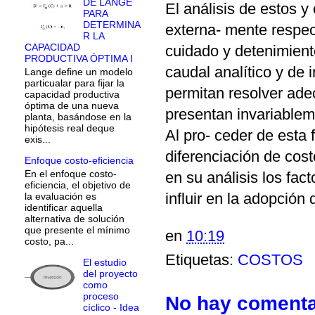
DE LANGE
El análisis de estos y
PARA
DETERMINA
externa- mente respec
R LA
CAPACIDAD
cuidado y detenimient
PRODUCTIVA ÓPTIMA I
caudal analítico y de
Lange define un modelo
particualar para fijar la
permitan resolver ade
capacidad productiva
óptima de una nueva
presentan invariablem
planta, basándose en la
hipótesis real deque
Al pro- ceder de esta 
exis...
diferenciación de cos
Enfoque costo-eficiencia
En el enfoque costo-
en su análisis los fac
eficiencia, el objetivo de
influir en la adopción
la evaluación es
identificar aquella
alternativa de solución
que presente el mínimo
en
10:19
costo, pa...
Etiquetas:
COSTOS
El estudio
del proyecto
como
proceso
No hay comenta
cíclico - Idea