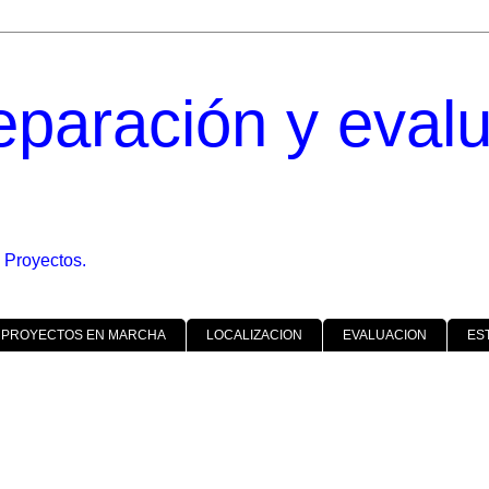
eparación y eval
 Proyectos.
 PROYECTOS EN MARCHA
LOCALIZACION
EVALUACION
ES