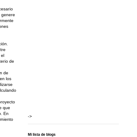
cesario
o genere
ormente
ones
ción.
tre
 el
terio de
n de
en los
lizarse
alculando
proyecto
le que
o. En
->
amiento
Mi lista de blogs