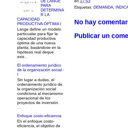
en
17:53
DE LANGE
PARA
Etiquetas:
DEMANDA
,
INDIC
DETERMINA
R LA
CAPACIDAD
No hay comentar
PRODUCTIVA ÓPTIMA I
Lange define un modelo
particualar para fijar la
Publicar un come
capacidad productiva
óptima de una nueva
planta, basándose en la
hipótesis real deque
exis...
El ordenamiento jurídico
de la organización social -
I
Sin lugar a dudas, el
ordenamiento jurídico de
la organización social
condiciona al mecanismo
operacional de los
proyectos de inversión.
...
Enfoque costo-eficiencia
En el enfoque costo-
eficiencia, el objetivo de