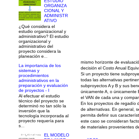
ESTUDIO
ORGANIZA
CIONAL Y
ADMINISTR
ATIVO
¿Qué considera el
estudio organizacional y
administrativo? El estudio
organizacional y
administrativo del
proyecto considera la
planeación e...
mismo horizonte de evaluación.
La importancia de los
decisión el Costo Anual Equiva
sistemas y
Si un proyecto tiene subproy
procedimientos
todas las alternativas pertine
administrativos en la
preparación y evaluación
subproyectos A y B y sus benef
de proyectos - I
únicamente A, o únicamente B
Al efectuar el estudio
el VAN de cada una y compara
técnico del proyecto se
En los proyectos de regadío d
determinó no tan sólo la
de alternativas. En general, 
inversión que la
permita definir sus caracterís
tecnología incorporada al
proyecto requería para
este caso se consideran facto
s...
de materiales provenientes d
EL MODELO