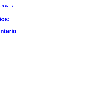
ADORES
ios:
ntario