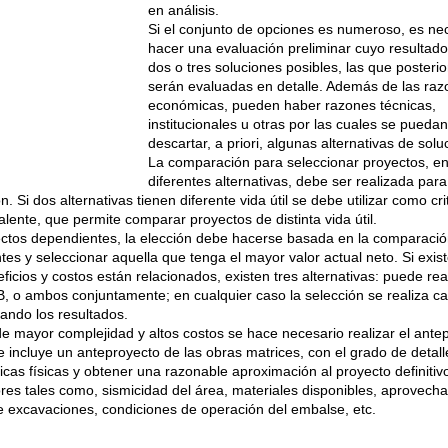
en análisis.
Si el conjunto de opciones es numeroso, es ne
hacer una evaluación preliminar cuyo resultad
dos o tres soluciones posibles, las que posteri
serán evaluadas en detalle. Además de las raz
económicas, pueden haber razones técnicas,
institucionales u otras por las cuales se puedan
descartar, a priori, algunas alternativas de solu
La comparación para seleccionar proyectos, en
diferentes alternativas, debe ser realizada para
 Si dos alternativas tienen diferente vida útil se debe utilizar como cri
lente, que permite comparar proyectos de distinta vida útil.
ectos dependientes, la elección debe hacerse basada en la comparació
ntes y seleccionar aquella que tenga el mayor valor actual neto. Si exist
icios y costos están relacionados, existen tres alternativas: puede rea
, o ambos conjuntamente; en cualquier caso la selección se realiza c
ndo los resultados.
e mayor complejidad y altos costos se hace necesario realizar el ante
se incluye un anteproyecto de las obras matrices, con el grado de detal
ticas físicas y obtener una razonable aproximación al proyecto definitiv
res tales como, sismicidad del área, materiales disponibles, aprovech
e excavaciones, condiciones de operación del embalse, etc.