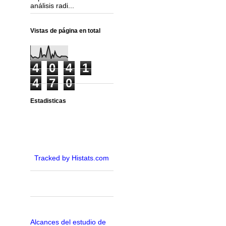
análisis radi...
Vistas de página en total
4
0
4
1
4
7
0
Estadisticas
Tracked by Histats.com
Alcances del estudio de