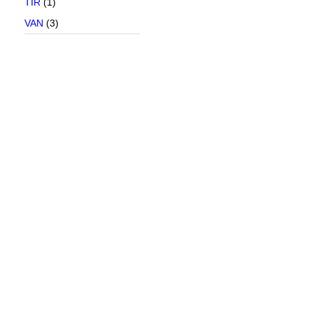
TIR
(1)
VAN
(3)