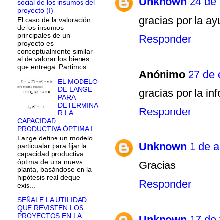
Unknown
24 de 
social de los insumos del
proyecto (I)
gracias por la a
El caso de la valoración
de los insumos
principales de un
Responder
proyecto es
conceptualmente similar
al de valorar los bienes
que entrega. Partimos...
Anónimo
27 de 
EL MODELO
DE LANGE
gracias por la in
PARA
DETERMINA
Responder
R LA
CAPACIDAD
PRODUCTIVA ÓPTIMA I
Lange define un modelo
Unknown
1 de a
particualar para fijar la
capacidad productiva
óptima de una nueva
Gracias
planta, basándose en la
hipótesis real deque
Responder
exis...
SEÑALE LA UTILIDAD
QUE REVISTEN LOS
PROYECTOS EN LA
Unknown
17 de 