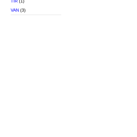
TIR
(1)
VAN
(3)