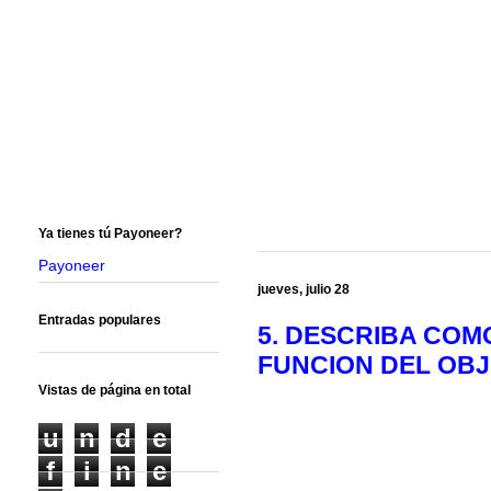
Ya tienes tú Payoneer?
Payoneer
jueves, julio 28
Entradas populares
5. DESCRIBA COM
FUNCION DEL OBJ
Vistas de página en total
u
n
d
e
f
i
n
e