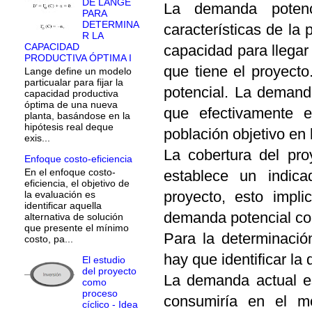
DE LANGE
La demanda potenc
PARA
DETERMINA
características de la 
R LA
CAPACIDAD
capacidad para llegar 
PRODUCTIVA ÓPTIMA I
que tiene el proyecto
Lange define un modelo
particualar para fijar la
potencial. La demanda
capacidad productiva
óptima de una nueva
que efectivamente e
planta, basándose en la
hipótesis real deque
población objetivo en 
exis...
La cobertura del pro
Enfoque costo-eficiencia
En el enfoque costo-
establece un indic
eficiencia, el objetivo de
proyecto, esto impl
la evaluación es
identificar aquella
demanda potencial co
alternativa de solución
que presente el mínimo
Para la determinaci
costo, pa...
hay que identificar l
El estudio
del proyecto
La demanda actual es
como
proceso
consumiría en el mo
cíclico - Idea