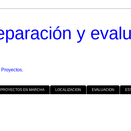
eparación y eval
 Proyectos.
 PROYECTOS EN MARCHA
LOCALIZACION
EVALUACION
ES