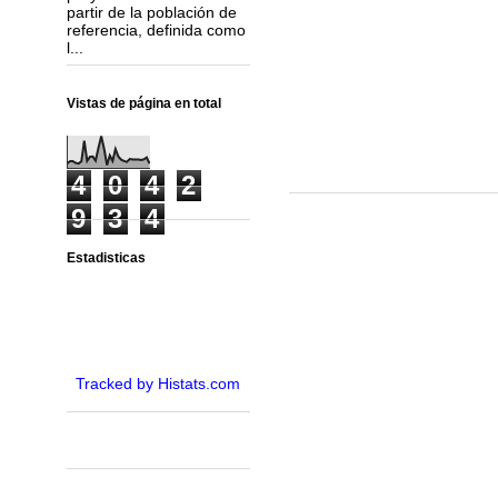
partir de la población de
referencia, definida como
l...
Vistas de página en total
4
0
4
2
9
3
4
Estadisticas
Tracked by Histats.com