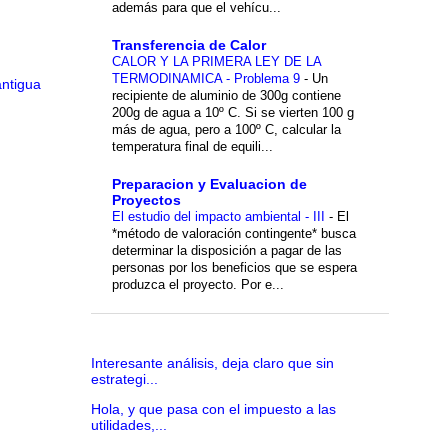
además para que el vehícu...
Transferencia de Calor
CALOR Y LA PRIMERA LEY DE LA
TERMODINAMICA - Problema 9
-
Un
antigua
recipiente de aluminio de 300g contiene
200g de agua a 10º C. Si se vierten 100 g
más de agua, pero a 100º C, calcular la
temperatura final de equili...
Preparacion y Evaluacion de
Proyectos
El estudio del impacto ambiental - III
-
El
*método de valoración contingente* busca
determinar la disposición a pagar de las
personas por los beneficios que se espera
produzca el proyecto. Por e...
Interesante análisis, deja claro que sin
estrategi...
Hola, y que pasa con el impuesto a las
utilidades,...