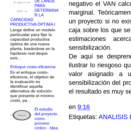
DE LANGE
negativo el VAN calcu
PARA
DETERMINA
marginal. Teóricamen
R LA
CAPACIDAD
un proyecto si no exi
PRODUCTIVA ÓPTIMA I
caja sobre los que se
Lange define un modelo
particualar para fijar la
estimaciones acer
capacidad productiva
óptima de una nueva
sensibilización.
planta, basándose en la
hipótesis real deque
De aquí se despren
exis...
ilustrar lo riesgoso 
Enfoque costo-eficiencia
En el enfoque costo-
valor asignado a u
eficiencia, el objetivo de
sensibilización del pr
la evaluación es
identificar aquella
el resultado es muy s
alternativa de solución
que presente el mínimo
costo, pa...
en
9:16
El estudio
del proyecto
Etiquetas:
ANALISIS 
como
proceso
cíclico - Idea