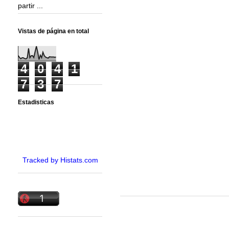
partir ...
Vistas de página en total
4
0
4
1
7
3
7
Estadisticas
Tracked by Histats.com