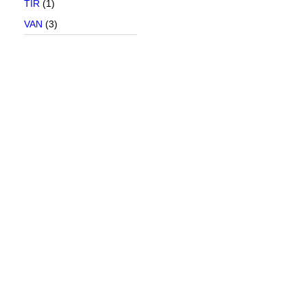
TIR
(1)
VAN
(3)