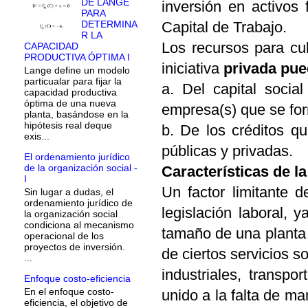
DE LANGE
inversión en activos 
PARA
Capital de Trabajo.
DETERMINA
R LA
Los recursos para cub
CAPACIDAD
PRODUCTIVA ÓPTIMA I
iniciativa
privada pue
Lange define un modelo
particualar para fijar la
a. Del capital socia
capacidad productiva
óptima de una nueva
empresa(s) que se form
planta, basándose en la
hipótesis real deque
b. De los créditos q
exis...
públicas y privadas.
El ordenamiento jurídico
de la organización social -
Características de l
I
Un factor limitante 
Sin lugar a dudas, el
ordenamiento jurídico de
legislación laboral, 
la organización social
condiciona al mecanismo
tamaño de una planta 
operacional de los
proyectos de inversión.
de ciertos servicios 
...
industriales, transpo
Enfoque costo-eficiencia
En el enfoque costo-
unido a la falta de ma
eficiencia, el objetivo de