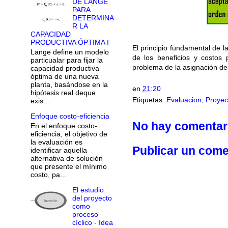
DE LANGE
PARA
DETERMINA
R LA
CAPACIDAD
PRODUCTIVA ÓPTIMA I
El principio fundamental de l
Lange define un modelo
de los beneficios y costos 
particualar para fijar la
problema de la asignación de
capacidad productiva
óptima de una nueva
planta, basándose en la
en
21:20
hipótesis real deque
Etiquetas:
Evaluacion
,
Proyec
exis...
Enfoque costo-eficiencia
No hay comentar
En el enfoque costo-
eficiencia, el objetivo de
la evaluación es
Publicar un come
identificar aquella
alternativa de solución
que presente el mínimo
costo, pa...
El estudio
del proyecto
como
proceso
cíclico - Idea