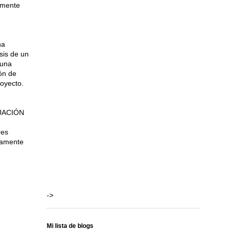
lmente
na
sis de un
 una
ón de
royecto.
LUACIÓN
res
viamente
->
Mi lista de blogs