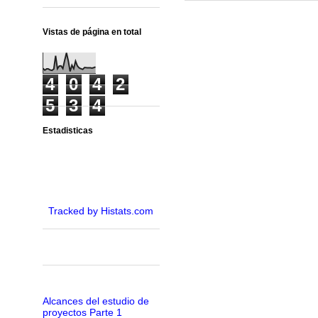
Vistas de página en total
4
0
4
2
5
3
4
Estadisticas
Tracked by Histats.com
Alcances del estudio de
proyectos Parte 1