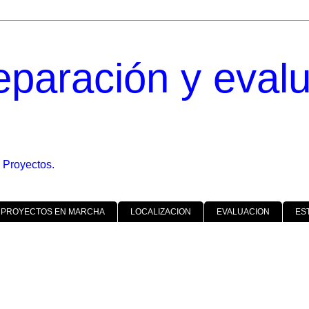
eparación y eval
 Proyectos.
 PROYECTOS EN MARCHA
LOCALIZACION
EVALUACION
ES