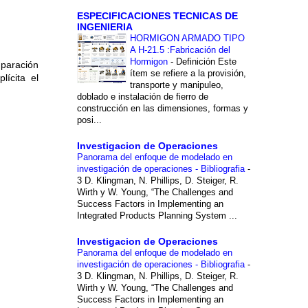
ESPECIFICACIONES TECNICAS DE
INGENIERIA
HORMIGON ARMADO TIPO
A H-21.5 :Fabricación del
Hormigon
-
Definición Este
mparación
ítem se refiere a la provisión,
lícita el
transporte y manipuleo,
doblado e instalación de fierro de
construcción en las dimensiones, formas y
posi...
Investigacion de Operaciones
Panorama del enfoque de modelado en
investigación de operaciones - Bibliografia
-
3 D. Klingman, N. Phillips, D. Steiger, R.
Wirth y W. Young, “The Challenges and
Success Factors in Implementing an
Integrated Products Planning System ...
Investigacion de Operaciones
Panorama del enfoque de modelado en
investigación de operaciones - Bibliografia
-
3 D. Klingman, N. Phillips, D. Steiger, R.
Wirth y W. Young, “The Challenges and
Success Factors in Implementing an