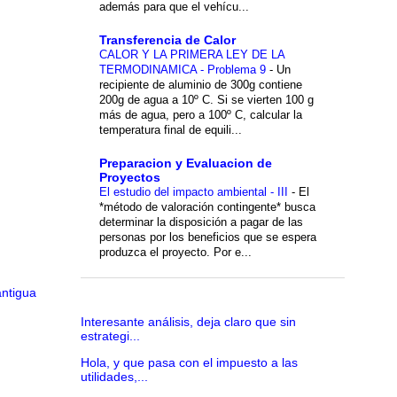
además para que el vehícu...
Transferencia de Calor
CALOR Y LA PRIMERA LEY DE LA
TERMODINAMICA - Problema 9
-
Un
recipiente de aluminio de 300g contiene
200g de agua a 10º C. Si se vierten 100 g
más de agua, pero a 100º C, calcular la
temperatura final de equili...
Preparacion y Evaluacion de
Proyectos
El estudio del impacto ambiental - III
-
El
*método de valoración contingente* busca
determinar la disposición a pagar de las
personas por los beneficios que se espera
produzca el proyecto. Por e...
antigua
Interesante análisis, deja claro que sin
estrategi...
Hola, y que pasa con el impuesto a las
utilidades,...