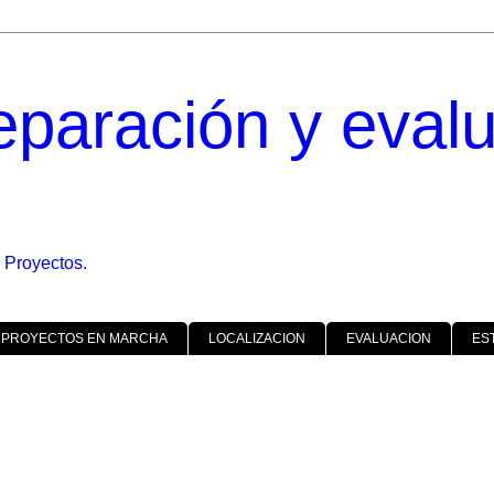
eparación y eval
 Proyectos.
 PROYECTOS EN MARCHA
LOCALIZACION
EVALUACION
ES