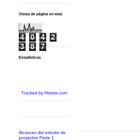
Vistas de página en total
4
0
4
2
3
8
7
Estadisticas
Tracked by Histats.com
Alcances del estudio de
proyectos Parte 1