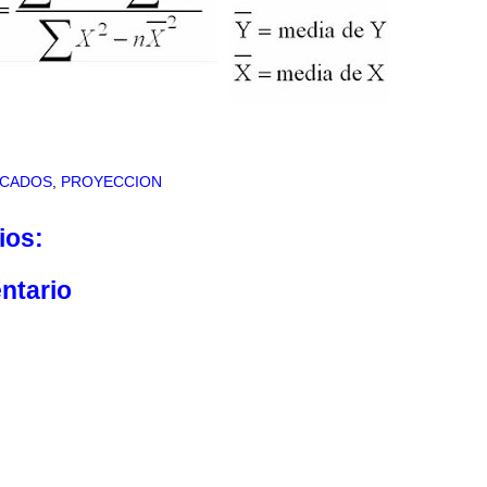
RCADOS
,
PROYECCION
ios:
ntario