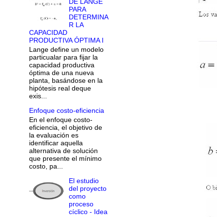
DE LANGE
PARA
DETERMINA
R LA
CAPACIDAD
PRODUCTIVA ÓPTIMA I
Lange define un modelo
particualar para fijar la
capacidad productiva
óptima de una nueva
planta, basándose en la
hipótesis real deque
exis...
Enfoque costo-eficiencia
En el enfoque costo-
eficiencia, el objetivo de
la evaluación es
identificar aquella
alternativa de solución
que presente el mínimo
costo, pa...
El estudio
del proyecto
como
proceso
cíclico - Idea