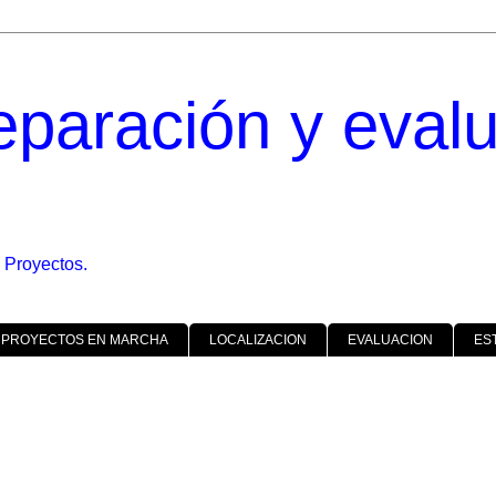
eparación y eval
 Proyectos.
 PROYECTOS EN MARCHA
LOCALIZACION
EVALUACION
ES