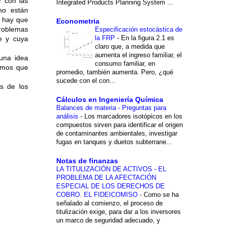
r con las
Integrated Products Planning System ...
no están
o hay que
Econometria
problemas
Especificación estocástica de
la FRP
-
En la figura 2.1 es
te y cuya
claro que, a medida que
aumenta el ingreso familiar, el
 una idea
consumo familiar, en
remos que
promedio, también aumenta. Pero, ¿qué
sucede con el con...
s de los
Cálculos en Ingeniería Química
Balances de materia - Preguntas para
análisis
-
Los marcadores isotópicos en los
compuestos sirven para identificar el origen
de contaminantes ambientales, investigar
fugas en tanques y duetos subterrane...
Notas de finanzas
LA TITULIZACIÓN DE ACTIVOS - EL
PROBLEMA DE LA AFECTACIÓN
ESPECIAL DE LOS DERECHOS DE
COBRO. EL FIDEICOMISO
-
Como se ha
señalado al comienzo, el proceso de
titulización exige, para dar a los inversores
un marco de seguridad adecuado, y