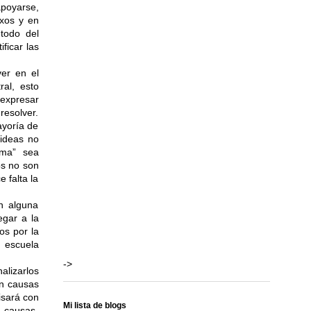
poyarse,
xos y en
étodo del
ficar las
ver en el
ral, esto
expresar
esolver.
ayoría de
 ideas no
ema” sea
os no son
 falta la
n alguna
egar a la
os por la
a escuela
->
alizarlos
en causas
isará con
Mi lista de blogs
e causas,