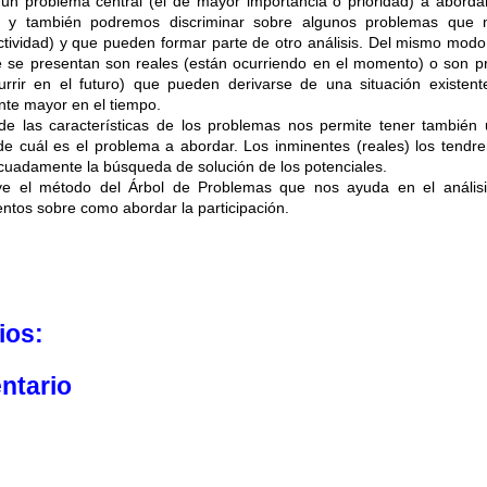
n problema central (el de mayor importancia ó prioridad) a aborda
es y también podremos discriminar sobre algunos problemas que 
lectividad) y que pueden formar parte de otro análisis. Del mismo mod
e se presentan son reales (están ocurriendo en el momento) o son 
rrir en el futuro) que pueden derivarse de una situación existen
onte mayor en el tiempo.
de las características de los problemas nos permite tener también
 de cuál es el problema a abordar. Los inminentes (reales) los tend
cuadamente la búsqueda de solución de los potenciales.
uye el método del Árbol de Problemas que nos ayuda en el análisi
tos sobre como abordar la participación.
ios:
ntario