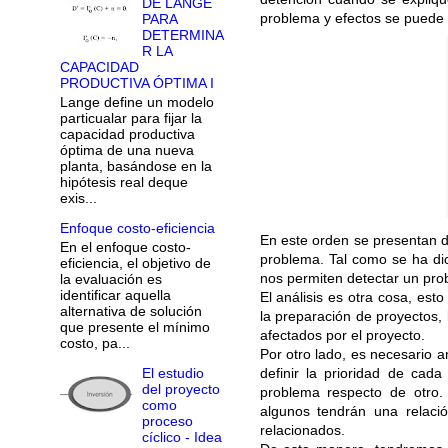
DE LANGE
problema y efectos se puede 
PARA
DETERMINA
R LA
CAPACIDAD
PRODUCTIVA ÓPTIMA I
Lange define un modelo
particualar para fijar la
capacidad productiva
óptima de una nueva
planta, basándose en la
hipótesis real deque
exis...
Enfoque costo-eficiencia
En este orden se presentan do
En el enfoque costo-
problema. Tal como se ha dic
eficiencia, el objetivo de
nos permiten detectar un pr
la evaluación es
identificar aquella
El análisis es otra cosa, est
alternativa de solución
la preparación de proyectos,
que presente el mínimo
afectados por el proyecto.
costo, pa...
Por otro lado, es necesario 
definir la prioridad de cada
El estudio
del proyecto
problema respecto de otro.
como
algunos tendrán una relaci
proceso
relacionados.
cíclico - Idea