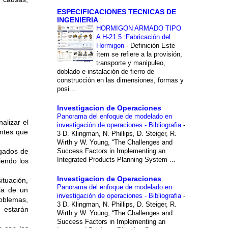
ESPECIFICACIONES TECNICAS DE
INGENIERIA
HORMIGON ARMADO TIPO
A H-21.5 :Fabricación del
Hormigon
-
Definición Este
ítem se refiere a la provisión,
transporte y manipuleo,
doblado e instalación de fierro de
construcción en las dimensiones, formas y
posi...
Investigacion de Operaciones
Panorama del enfoque de modelado en
alizar el
investigación de operaciones - Bibliografia
-
entes que
3 D. Klingman, N. Phillips, D. Steiger, R.
Wirth y W. Young, “The Challenges and
rgados de
Success Factors in Implementing an
Integrated Products Planning System ...
iendo los
Investigacion de Operaciones
ituación,
Panorama del enfoque de modelado en
cia de un
investigación de operaciones - Bibliografia
-
oblemas,
3 D. Klingman, N. Phillips, D. Steiger, R.
 estarán
Wirth y W. Young, “The Challenges and
Success Factors in Implementing an