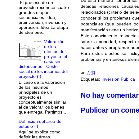
De esta manera, tendremos u
El proceso de un
debidas relaciones causal
proyecto reconoce cuatro
relacionados (criterio de se
grandes etapas
secuenciales: idea,
conocer si los problemas qu
preinversión, inversión y
potenciales (que pueden ocu
operación. Idea La etapa
manifestación tiene un horiz
de idea pue...
Este conocimiento respecto 
Valoración
sobre la prioridad, respecto
de los
hacer antes y programar ade
efectos del
Para estos efectos se incl
proyecto: el
problemas y en anexos elemen
caso sin
distorsiones - Costo
social de los insumos del
en
7:41
proyecto (I)
Etiquetas:
Inversión Pública
El caso de la valoración
de los insumos
principales de un
No hay comentar
proyecto es
conceptualmente similar
al de valorar los bienes
Publicar un come
que entrega. Partimos...
Definición del área de
estudio - I
Aquí se explica como
definir las áreas