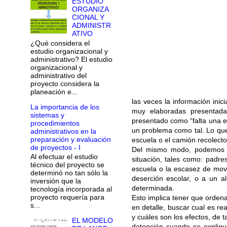
ESTUDIO
ORGANIZA
CIONAL Y
ADMINISTR
ATIVO
¿Qué considera el
estudio organizacional y
administrativo? El estudio
organizacional y
administrativo del
proyecto considera la
planeación e...
las veces la información ini
La importancia de los
muy elaboradas presentada
sistemas y
presentado como “falta una e
procedimientos
un problema como tal. Lo que
administrativos en la
preparación y evaluación
escuela o el camión recolecto
de proyectos - I
Del mismo modo, podemos e
Al efectuar el estudio
situación, tales como: padre
técnico del proyecto se
escuela o la escasez de movi
determinó no tan sólo la
deserción escolar, o a un a
inversión que la
determinada.
tecnología incorporada al
proyecto requería para
Esto implica tener que ordena
s...
en detalle, buscar cual es r
y cuáles son los efectos, de 
EL MODELO
detención cuando se expliqu