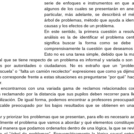
serie de enfoques e instrumentos en que a
algunos de los cuales se presentarán en ane
particular, más adelante, se describirá el m
árbol de problemas, método que ayuda a identi
causas y los efectos de un problema.
En este sentido, la primera cuestión a resol
análisis es la de identificar el problema cent
significa buscar la forma como se debe 
comprensivamente la cuestión que deseamos r
Esto no es una tarea simple, debido que la m
cial que se tiene respecto de un problema es informal y variada o son
s por autoridades o ciudadanos. No es extraño que un “probl
scuela” o ‘’falta un camión recolector” expresiones que como ya dijim
 corresponde frente a estas situaciones es preguntarse “por qué” hace
r.
ncontrarnos con una variada gama de reclamos relacionados co
s reclamando por la distancia que sus pupilos deben recorrer para ll
lización. De igual forma, podemos encontrar a profesores preocupad
lcalde preocupado por los bajos resultados que se obtienen en un
r y priorizar los problemas que se presentan, para ello es necesario an
ealmente el problema que vamos a abordar y qué elementos constituy
tal manera que podamos ordenarlos dentro de una lógica, la que se rev
e el “árbol de problemas”. Esquemáticamente la lógica causal entr