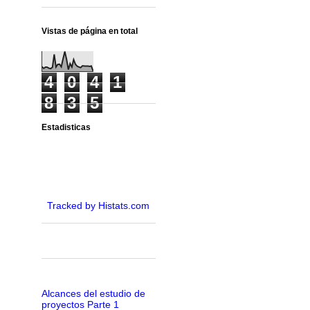
Vistas de página en total
4
0
4
1
8
3
5
Estadisticas
Tracked by Histats.com
Alcances del estudio de
proyectos Parte 1