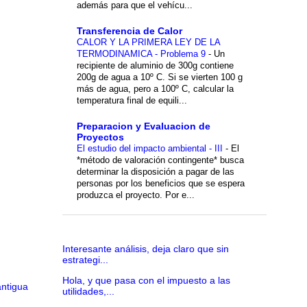
además para que el vehícu...
Transferencia de Calor
CALOR Y LA PRIMERA LEY DE LA
TERMODINAMICA - Problema 9
-
Un
recipiente de aluminio de 300g contiene
200g de agua a 10º C. Si se vierten 100 g
más de agua, pero a 100º C, calcular la
temperatura final de equili...
Preparacion y Evaluacion de
Proyectos
El estudio del impacto ambiental - III
-
El
*método de valoración contingente* busca
determinar la disposición a pagar de las
personas por los beneficios que se espera
produzca el proyecto. Por e...
Interesante análisis, deja claro que sin
estrategi...
Hola, y que pasa con el impuesto a las
antigua
utilidades,...