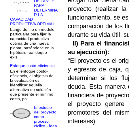
erogar una cierta can
DE LANGE
PARA
proyecto (realizar l
DETERMINA
R LA
funcionamiento, se esp
CAPACIDAD
PRODUCTIVA ÓPTIMA I
comparación de los fl
Lange define un modelo
durante su vida útil, s
particualar para fijar la
capacidad productiva
II) Para el financ
óptima de una nueva
planta, basándose en la
su ejecución):
hipótesis real deque
exis...
"El proyecto es el ori
Enfoque costo-eficiencia
y egresos de caja, q
En el enfoque costo-
eficiencia, el objetivo de
determinar si los fl
la evaluación es
identificar aquella
deuda. Esta manera d
alternativa de solución
financiera de proyecto
que presente el mínimo
costo, pa...
el proyecto genere 
El estudio
promotores del mism
del proyecto
como
intereses).
proceso
cíclico - Idea