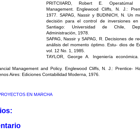
PRITCIIARD, Robert E. Operatúmal Fi
Management. Englewood Cliffs, N. J.: Prenti
1977. SAPAG, Nassir y BUDINICH, N. Un m
decisión para el control de inversiones en
Santiago: Universidad de Chile, De
Administración, 1978.
SAPAG, Nassir y SAPAG, R. Decisiones de re
análisis del momento óptimo. Estu- dios de 
vol. 12 No. 1, 1985.
TAYLOR, George A. Ingeniería económica.
ial Management and Policy. Englewood Cliffs, N. J.: Prentice- Hal
enos Aires: Ediciones Contabilidad Moderna, 1976.
 PROYECTOS EN MARCHA
ios:
ntario