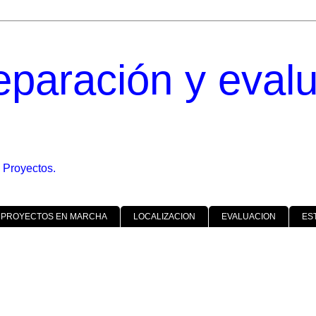
eparación y eval
 Proyectos.
 PROYECTOS EN MARCHA
LOCALIZACION
EVALUACION
ES