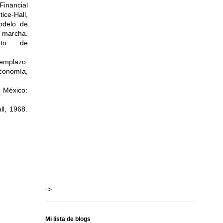
nancial
ce-Hall,
odelo de
 marcha.
pto. de
emplazo:
Economía,
 México:
l, 1968.
->
Mi lista de blogs