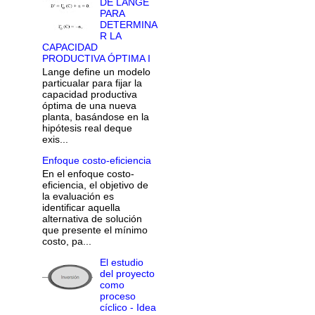
DE LANGE
PARA
DETERMINA
R LA
CAPACIDAD
PRODUCTIVA ÓPTIMA I
Lange define un modelo
particualar para fijar la
capacidad productiva
óptima de una nueva
planta, basándose en la
hipótesis real deque
exis...
Enfoque costo-eficiencia
En el enfoque costo-
eficiencia, el objetivo de
la evaluación es
identificar aquella
alternativa de solución
que presente el mínimo
costo, pa...
El estudio
del proyecto
como
proceso
cíclico - Idea