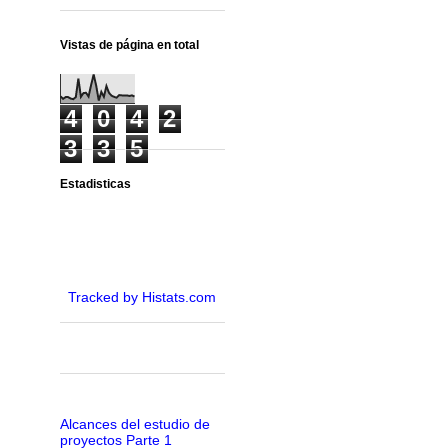
Vistas de página en total
4
0
4
2
3
3
5
Estadisticas
Tracked by Histats.com
Alcances del estudio de
proyectos Parte 1