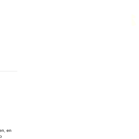
en, en
o