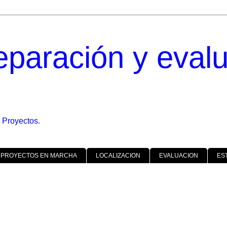
eparación y eval
 Proyectos.
 PROYECTOS EN MARCHA
LOCALIZACION
EVALUACION
ES