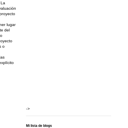
 La
valuación
 proyecto
er lugar
te del
no
royecto
s o
las
xplícito
->
Mi lista de blogs