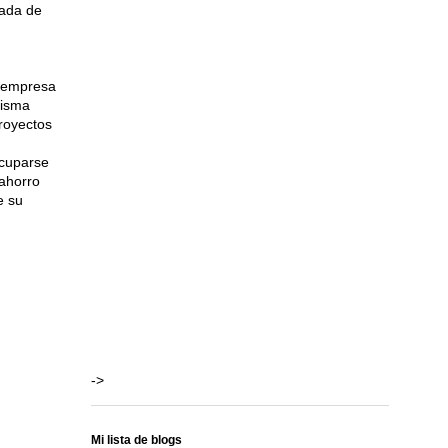
uada de
a empresa
misma
proyectos
ocuparse
ahorro
e su
->
Mi lista de blogs