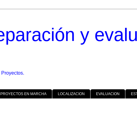
eparación y eval
 Proyectos.
 PROYECTOS EN MARCHA
LOCALIZACION
EVALUACION
ES