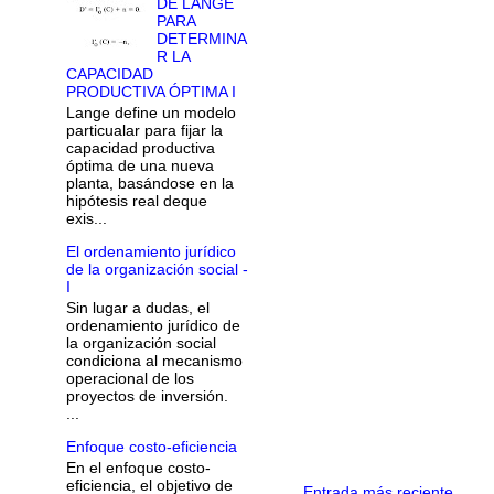
DE LANGE
PARA
DETERMINA
R LA
CAPACIDAD
PRODUCTIVA ÓPTIMA I
Lange define un modelo
particualar para fijar la
capacidad productiva
óptima de una nueva
planta, basándose en la
hipótesis real deque
exis...
El ordenamiento jurídico
de la organización social -
I
Sin lugar a dudas, el
ordenamiento jurídico de
la organización social
condiciona al mecanismo
operacional de los
proyectos de inversión.
...
Enfoque costo-eficiencia
En el enfoque costo-
eficiencia, el objetivo de
Entrada más reciente