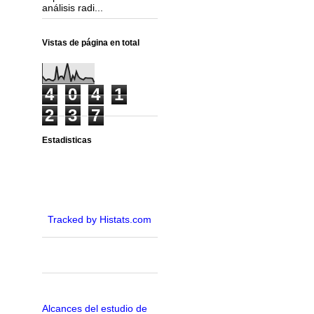
análisis radi...
Vistas de página en total
4
0
4
1
2
3
7
Estadisticas
Tracked by Histats.com
Alcances del estudio de