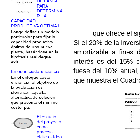
DE LANGE
PARA
DETERMINA
R LA
CAPACIDAD
PRODUCTIVA ÓPTIMA I
que ofrece el si
Lange define un modelo
particualar para fijar la
Si el 20% de la inver
capacidad productiva
óptima de una nueva
amortizable a fines 
planta, basándose en la
hipótesis real deque
interés es del 15% c
exis...
fuese del 10% anual, 
Enfoque costo-eficiencia
En el enfoque costo-
que muestra el Cuadr
eficiencia, el objetivo de
la evaluación es
identificar aquella
alternativa de solución
que presente el mínimo
costo, pa...
El estudio
del proyecto
como
proceso
cíclico - Idea