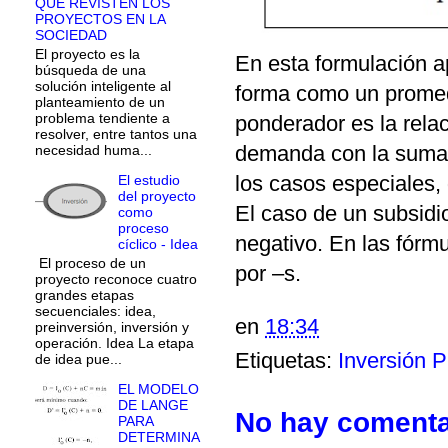
QUE REVISTEN LOS
PROYECTOS EN LA
SOCIEDAD
El proyecto es la
En esta formulación a
búsqueda de una
solución inteligente al
forma como un promed
planteamiento de un
problema tendiente a
ponderador es la relac
resolver, entre tantos una
demanda con la suma 
necesidad huma...
los casos especiales, 
El estudio
del proyecto
El caso de un subsidi
como
proceso
negativo. En las fórm
cíclico - Idea
El proceso de un
por –s.
proyecto reconoce cuatro
grandes etapas
secuenciales: idea,
en
18:34
preinversión, inversión y
operación. Idea La etapa
Etiquetas:
Inversión P
de idea pue...
EL MODELO
DE LANGE
No hay comenta
PARA
DETERMINA