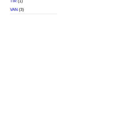
TIR
(1)
VAN
(3)