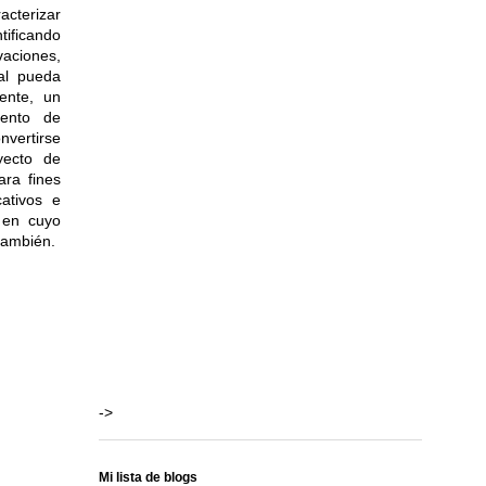
acterizar
tificando
aciones,
ual pueda
ente, un
ento de
nvertirse
yecto de
ara fines
cativos e
, en cuyo
 también.
->
Mi lista de blogs