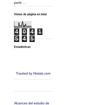
partir ...
Vistas de página en total
4
0
4
1
5
4
5
Estadisticas
Tracked by Histats.com
Alcances del estudio de