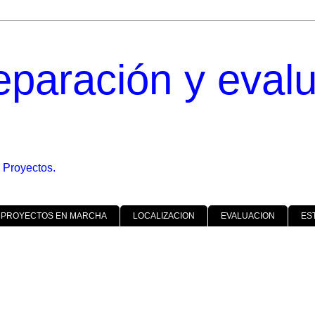
eparación y eval
 Proyectos.
 PROYECTOS EN MARCHA
LOCALIZACION
EVALUACION
ES