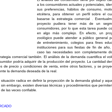
a los consumidores actuales y potenciales, iden
sus preferencias, hábitos de consumo, motiv
etcétera, para obtener un perfil sobre el c
basarse la estrategia comercial . Eventualm
proyecto pudiera tener más de un segm
consumidores, por lo que esta tarea puede co
en algo más complejo. En efecto, un pro
zoológico puede atender a público general p
de entretenimiento, colegios para fines edu
instituciones para sus fiestas de fin de año
caso las necesidades son completamente dist
trategia comercial también. El análisis de la demanda cuantifica el v
nsumidor podría adquirir de la producción del proyecto. La cantidad 
es de precio y condiciones de venta, entre otros factores, y se proye
ente la demanda deseada de la real.
ta situación radica en definir la proyección de la demanda global y aque
; sin embargo, existen diversas técnicas y procedimientos que permite
de las veces confiable.
ERCADO