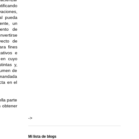
tificando
aciones,
ual pueda
ente, un
ento de
nvertirse
yecto de
ara fines
cativos e
, en cuyo
intas y,
olumen de
demandada
cta en el
lla parte
n obtener
->
Mi lista de blogs