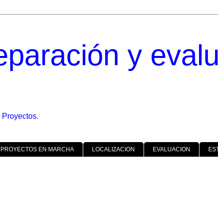
eparación y eval
 Proyectos.
 PROYECTOS EN MARCHA
LOCALIZACION
EVALUACION
ES