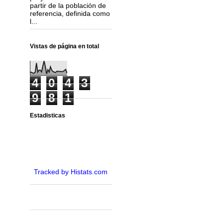
partir de la población de
referencia, definida como
l...
Vistas de página en total
4
0
4
3
9
8
1
Estadisticas
Tracked by Histats.com