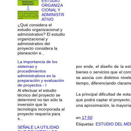
ESTUDIO
ORGANIZA
CIONAL Y
ADMINISTR
ATIVO
¿Qué considera el
estudio organizacional y
administrativo? El estudio
organizacional y
administrativo del
proyecto considera la
planeación e...
La importancia de los
sistemas y
por ende, el diseño de la es
procedimientos
bienes o servicios que el co
administrativos en la
se asocia con distintos nivel
preparación y evaluación
tiempo, diferenciando claram
de proyectos - I
Al efectuar el estudio
La principal dificultad de es
técnico del proyecto se
que podrá captar el proyecto
determinó no tan sólo la
inversión que la
una aproximación, la mayoría 
tecnología incorporada al
proyecto requería para
en
17:50
s...
Etiquetas:
ESTUDIO DEL M
SEÑALE LA UTILIDAD