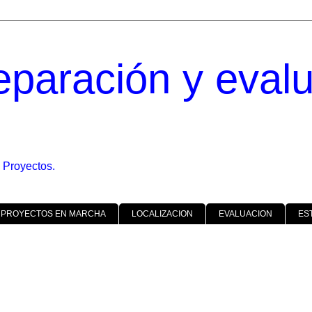
eparación y eval
 Proyectos.
 PROYECTOS EN MARCHA
LOCALIZACION
EVALUACION
ES