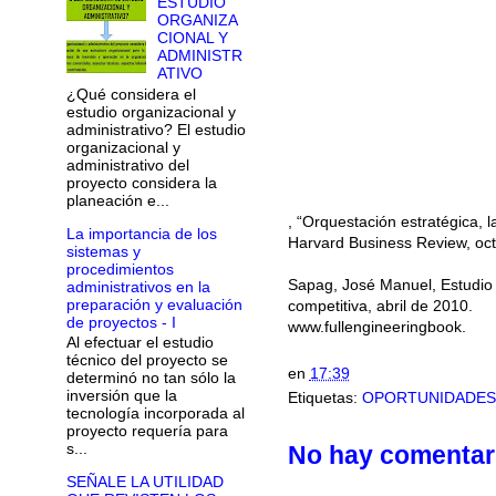
ESTUDIO
ORGANIZA
CIONAL Y
ADMINISTR
ATIVO
¿Qué considera el
estudio organizacional y
administrativo? El estudio
organizacional y
administrativo del
proyecto considera la
planeación e...
, “Orquestación estratégica, l
La importancia de los
Harvard Business Review, oc
sistemas y
procedimientos
Sapag, José Manuel, Estudio d
administrativos en la
preparación y evaluación
competitiva, abril de 2010.
de proyectos - I
www.fullengineeringbook.
Al efectuar el estudio
técnico del proyecto se
en
17:39
determinó no tan sólo la
inversión que la
Etiquetas:
OPORTUNIDADES
tecnología incorporada al
proyecto requería para
s...
No hay comentar
SEÑALE LA UTILIDAD