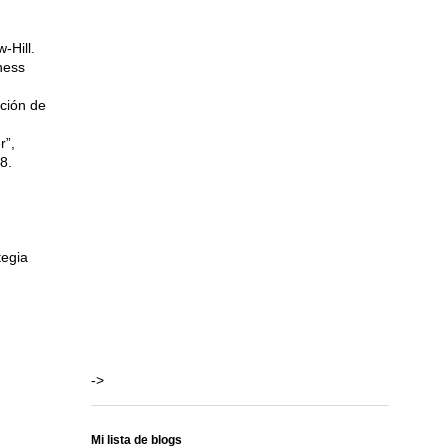
-Hill.
ness
ción de
.
r”,
8.
tegia
->
Mi lista de blogs