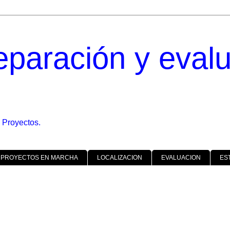
eparación y eval
 Proyectos.
 PROYECTOS EN MARCHA
LOCALIZACION
EVALUACION
ES