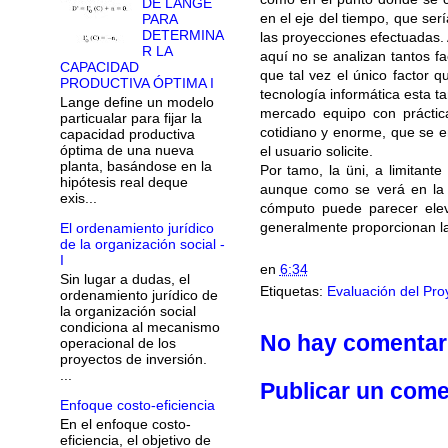
DE LANGE
en el eje del tiempo, que se
PARA
DETERMINA
las proyecciones efectuadas. 
R LA
aquí no se analizan tantos f
CAPACIDAD
que tal vez el único factor q
PRODUCTIVA ÓPTIMA I
tecnología informática esta t
Lange define un modelo
mercado equipo con práctica
particualar para fijar la
cotidiano y enorme, que se e
capacidad productiva
óptima de una nueva
el usuario solicite.
planta, basándose en la
Por tamo, la üni, a limitante
hipótesis real deque
aunque como se verá en la 
exis...
cómputo puede parecer ele
generalmente proporcionan la
El ordenamiento jurídico
de la organización social -
I
en
6:34
Sin lugar a dudas, el
Etiquetas:
Evaluación del Pro
ordenamiento jurídico de
la organización social
condiciona al mecanismo
No hay comentar
operacional de los
proyectos de inversión.
...
Publicar un come
Enfoque costo-eficiencia
En el enfoque costo-
eficiencia, el objetivo de