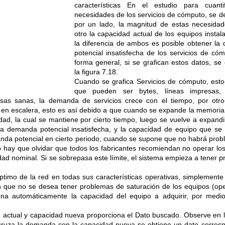
características En el estudio para cuantif
necesidades de los servicios de cómputo, se d
por un lado, la magnitud de estas necesidad
otro la capacidad actual de los equipos instal
la diferencia de ambos es posible obtener l
potencial insatisfecha de los servicios de có
forma general, si se grafican estos datos, se
la figura 7.18.
Cuando se grafica Servicios de cómputo, esto 
que pueden ser bytes, líneas impresas, 
sas sanas, la demanda de servicios crece con el tiempo, por otro
 en escalera, esto es así debido a que cuando se expande la memori
ad, la cual se mantiene por cierto tiempo, luego se vuelve a expandir
a demanda potencial insatisfecha, y la capacidad de equipo que se
nda potencial en cierto periodo, cuando se supone que no habrá pro
o hay que olvidar que todos los fabricantes recomiendan no operar lo
dad nominal. Si se sobrepasa este límite, el sistema empieza a tener 
timo de la red en todas sus características operativas, simplement
 que no se desea tener problemas de saturación de los equipos (op
iona automáticamente la capacidad del equipo a adquirir, por medi
d actual y capacidad nueva proporciona el Dato buscado. Observe en l
ruza la demanda con la capacidad nueva se obtiene un dato corres