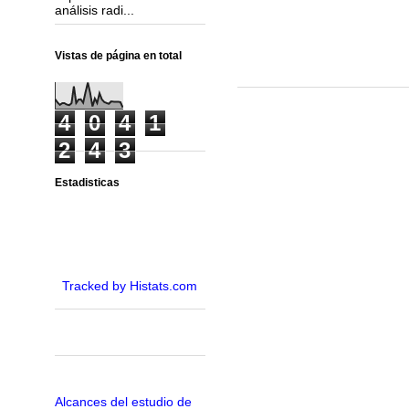
análisis radi...
Vistas de página en total
4
0
4
1
2
4
3
Estadisticas
Tracked by Histats.com
Alcances del estudio de