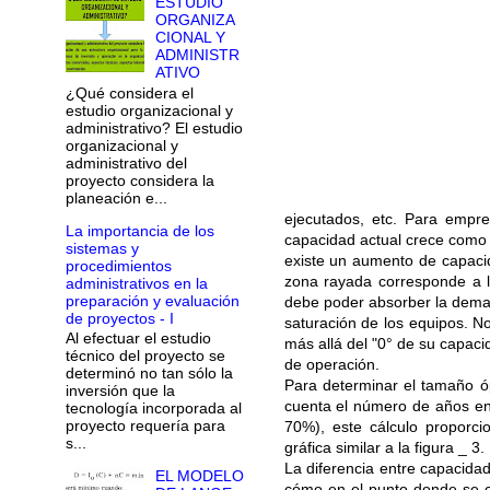
ESTUDIO
ORGANIZA
CIONAL Y
ADMINISTR
ATIVO
¿Qué considera el
estudio organizacional y
administrativo? El estudio
organizacional y
administrativo del
proyecto considera la
planeación e...
ejecutados, etc. Para empre
La importancia de los
capacidad actual crece como
sistemas y
existe un aumento de capacid
procedimientos
zona rayada corresponde a l
administrativos en la
preparación y evaluación
debe poder absorber la dema
de proyectos - I
saturación de los equipos. N
Al efectuar el estudio
más allá del "0° de su capaci
técnico del proyecto se
de operación.
determinó no tan sólo la
Para determinar el tamaño óp
inversión que la
cuenta el número de años en
tecnología incorporada al
proyecto requería para
70%), este cálculo proporc
s...
gráfica similar a la figura _ 3.
La diferencia entre capacida
EL MODELO
cómo en el punto donde se c