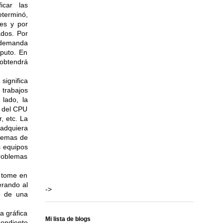
icar las
eterminó,
es y por
ados. Por
a demanda
mputo. En
 obtendrá
significa
trabajos
 lado, la
a del CPU
, etc. La
 adquiera
blemas de
s equipos
problemas
e tome en
erando al
->
o de una
a gráfica
Mi lista de blogs
pondiente