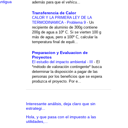
antigua
además para que el vehícu...
Transferencia de Calor
CALOR Y LA PRIMERA LEY DE LA
TERMODINAMICA - Problema 9
-
Un
recipiente de aluminio de 300g contiene
200g de agua a 10º C. Si se vierten 100 g
más de agua, pero a 100º C, calcular la
temperatura final de equili...
Preparacion y Evaluacion de
Proyectos
El estudio del impacto ambiental - III
-
El
*método de valoración contingente* busca
determinar la disposición a pagar de las
personas por los beneficios que se espera
produzca el proyecto. Por e...
Interesante análisis, deja claro que sin
estrategi...
Hola, y que pasa con el impuesto a las
utilidades,...