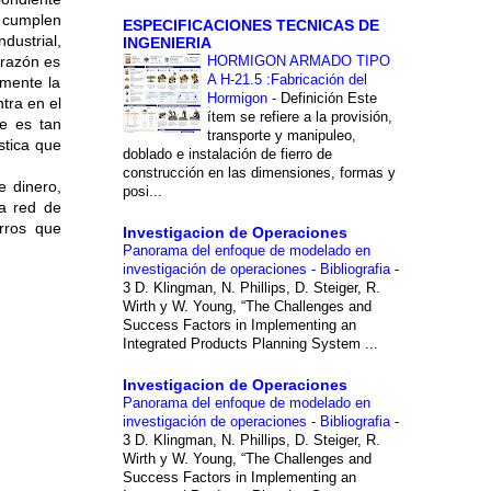
e cumplen
ESPECIFICACIONES TECNICAS DE
dustrial,
INGENIERIA
 razón es
HORMIGON ARMADO TIPO
A H-21.5 :Fabricación del
lmente la
Hormigon
-
Definición Este
tra en el
ítem se refiere a la provisión,
ce es tan
transporte y manipuleo,
stica que
doblado e instalación de fierro de
construcción en las dimensiones, formas y
e dinero,
posi...
a red de
rros que
Investigacion de Operaciones
Panorama del enfoque de modelado en
investigación de operaciones - Bibliografia
-
3 D. Klingman, N. Phillips, D. Steiger, R.
Wirth y W. Young, “The Challenges and
Success Factors in Implementing an
Integrated Products Planning System ...
Investigacion de Operaciones
Panorama del enfoque de modelado en
investigación de operaciones - Bibliografia
-
3 D. Klingman, N. Phillips, D. Steiger, R.
Wirth y W. Young, “The Challenges and
Success Factors in Implementing an