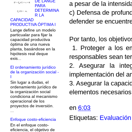
DE LANGE
a pesar de la intensid
PARA
DETERMINA
c) Defensa de profund
R LA
CAPACIDAD
defender se encuentre 
PRODUCTIVA ÓPTIMA I
Lange define un modelo
particualar para fijar la
Por tanto, los objetiv
capacidad productiva
óptima de una nueva
1. Proteger a los e
planta, basándose en la
hipótesis real deque
responsables sean ter
exis...
2. Asegurar la inte
El ordenamiento jurídico
de la organización social -
implementación del a
I
3. Asegurar la capacid
Sin lugar a dudas, el
ordenamiento jurídico de
elementos necesarios 
la organización social
condiciona al mecanismo
operacional de los
proyectos de inversión.
en
6:03
...
Etiquetas:
Evaluación
Enfoque costo-eficiencia
En el enfoque costo-
eficiencia, el objetivo de