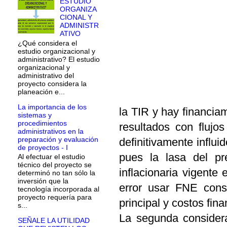
ESTUDIO
ORGANIZA
CIONAL Y
ADMINISTR
ATIVO
¿Qué considera el
estudio organizacional y
administrativo? El estudio
organizacional y
administrativo del
proyecto considera la
planeación e...
La importancia de los
la TIR y hay financiam
sistemas y
procedimientos
resultados con flujo
administrativos en la
preparación y evaluación
definitivamente influi
de proyectos - I
pues la lasa del pr
Al efectuar el estudio
técnico del proyecto se
inflacionaria vigente
determinó no tan sólo la
inversión que la
error usar FNE const
tecnología incorporada al
proyecto requería para
principal y costos fina
s...
La segunda considera
SEÑALE LA UTILIDAD