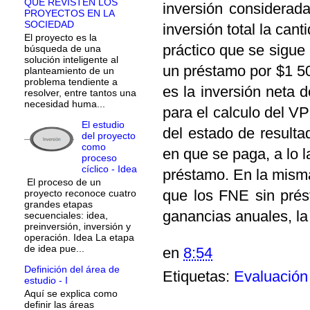
QUE REVISTEN LOS
inversión considerad
PROYECTOS EN LA
SOCIEDAD
inversión total la can
El proyecto es la
práctico que se sigue 
búsqueda de una
solución inteligente al
un préstamo por $1 5
planteamiento de un
problema tendiente a
es la inversión neta d
resolver, entre tantos una
necesidad huma...
para el calculo del VP
El estudio
del estado de resulta
del proyecto
como
en que se paga, a lo l
proceso
cíclico - Idea
préstamo. En la mism
El proceso de un
que los FNE sin prés
proyecto reconoce cuatro
grandes etapas
ganancias anuales, la
secuenciales: idea,
preinversión, inversión y
operación. Idea La etapa
de idea pue...
en
8:54
Definición del área de
Etiquetas:
Evaluación
estudio - I
Aquí se explica como
definir las áreas