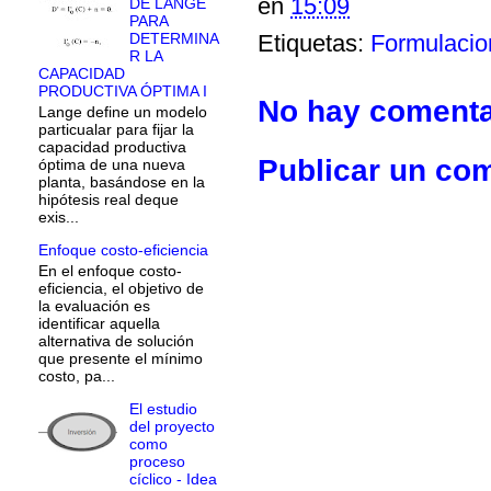
en
15:09
DE LANGE
PARA
Etiquetas:
Formulacio
DETERMINA
R LA
CAPACIDAD
PRODUCTIVA ÓPTIMA I
No hay comenta
Lange define un modelo
particualar para fijar la
capacidad productiva
Publicar un co
óptima de una nueva
planta, basándose en la
hipótesis real deque
exis...
Enfoque costo-eficiencia
En el enfoque costo-
eficiencia, el objetivo de
la evaluación es
identificar aquella
alternativa de solución
que presente el mínimo
costo, pa...
El estudio
del proyecto
como
proceso
cíclico - Idea